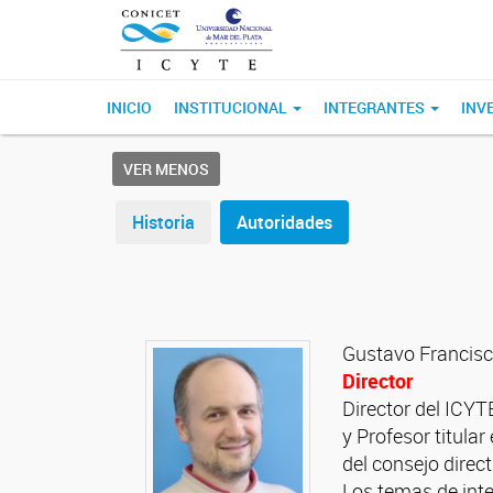
INICIO
INSTITUCIONAL
INTEGRANTES
INV
VER MENOS
Historia
Autoridades
Gustavo Francis
Director
Director del ICYT
y Profesor titula
del consejo direc
Los temas de int