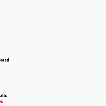
resti
atto
yo